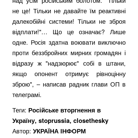
над усім російським болотом: "Тільки
не це! Тільки не давайте їм реактивні
далекобійні системи! Тільки не зброя
відплати!"… Що це означає? Лише
одне. Росія здатна воювати виключно
проти беззбройних мирних громадян і
відразу ж "надзюрює" собі в штани,
якщо опонент отримує рівноцінну
зброю", – написав радник глави ОП в
телеграмі.
Теги:
Російське вторгнення в
Україну, stoprussia, closethesky
Автор:
УКРАЇНА ІНФОРМ