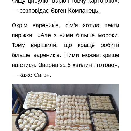
чищу цибулю, варю і товчу картоплю»,
— розповідає Євген Компанець.
Окрім вареників, сім'я хотіла пекти
пиріжки. «Але з ними більше мороки.
Тому вирішили, що краще робити
більше вареників. Ними можна краще
наїстися. Зварив за 5 хвилин і готово»,
— каже Євген.