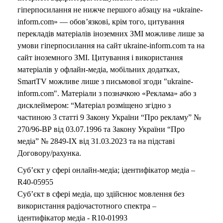
гіперпосилання не нижче першого абзацу на «ukraine-
inform.com» — обов’язкові, крім того, цитування
перекладів матеріалів іноземних ЗМІ можливе лише за
умови гіперпосилання на сайт ukraine-inform.com та на
сайт іноземного ЗМІ. Цитування і використання
матеріалів у офлайн-медіа, мобільних додатках,
SmartTV можливе лише з письмової згоди "ukraine-
inform.com". Матеріали з позначкою «Реклама» або з
дисклеймером: “Матеріал розміщено згідно з
частиною 3 статті 9 Закону України “Про рекламу” №
270/96-ВР від 03.07.1996 та Закону України “Про
медіа” № 2849-IX від 31.03.2023 та на підставі
Договору/рахунка.
Суб’єкт у сфері онлайн-медіа; ідентифікатор медіа –
R40-05955
Суб’єкт в сфері медіа, що здійснює мовлення без
використання радіочастотного спектра –
ідентифікатор медіа - R10-01993