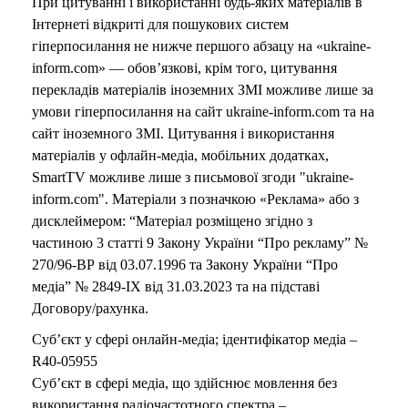
При цитуванні і використанні будь-яких матеріалів в
Інтернеті відкриті для пошукових систем
гіперпосилання не нижче першого абзацу на «ukraine-
inform.com» — обов’язкові, крім того, цитування
перекладів матеріалів іноземних ЗМІ можливе лише за
умови гіперпосилання на сайт ukraine-inform.com та на
сайт іноземного ЗМІ. Цитування і використання
матеріалів у офлайн-медіа, мобільних додатках,
SmartTV можливе лише з письмової згоди "ukraine-
inform.com". Матеріали з позначкою «Реклама» або з
дисклеймером: “Матеріал розміщено згідно з
частиною 3 статті 9 Закону України “Про рекламу” №
270/96-ВР від 03.07.1996 та Закону України “Про
медіа” № 2849-IX від 31.03.2023 та на підставі
Договору/рахунка.
Суб’єкт у сфері онлайн-медіа; ідентифікатор медіа –
R40-05955
Суб’єкт в сфері медіа, що здійснює мовлення без
використання радіочастотного спектра –