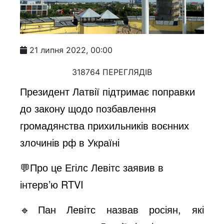
21 липня 2022, 00:00
318764 ПЕРЕГЛЯДІВ
Президент Латвії підтримає поправки
до закону щодо позбавлення
громадянства прихильників воєнних
злочинів рф в Україні
💬Про це Егілс Левітс заявив в
інтерв’ю RTVI
🔹Пан Левітс назвав росіян, які