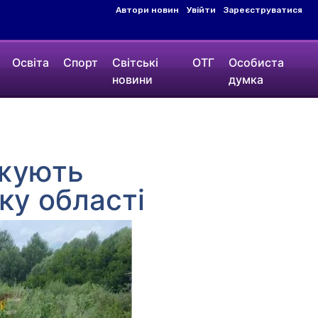
Автори новин
Увійти
Зареєструватися
Освіта
Спорт
Світські
ОТГ
Особиста
новини
думка
вжують
ку області