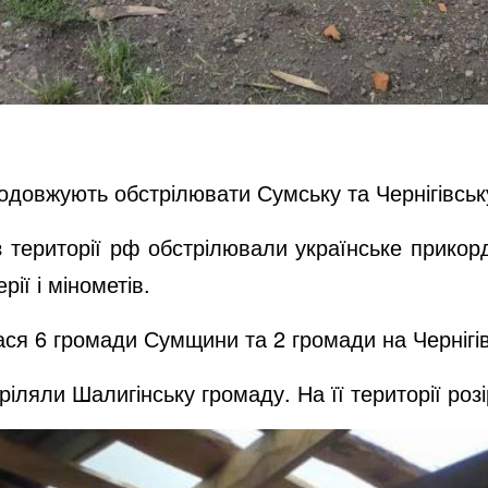
продовжують обстрілювати Сумську та Чернігівськ
 території рф обстрілювали українське прикорд
ії і мінометів.
ся 6 громади Сумщини та 2 громади на Чернігі
ріляли Шалигінську громаду. На її території роз