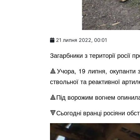
21 липня 2022, 00:01
Загарбники з території росії 
🔺Учора, 19 липня, окупанти з
ствольної та реактивної артилер
🔺Під ворожим вогнем опинила
🔻Сьогодні вранці росіяни обст