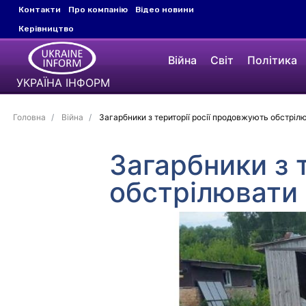
Контакти
Про компанію
Відео новини
Керівництво
Війна
Світ
Політика
УКРАЇНА ІНФОРМ
Головна
Війна
Загарбники з території росії продовжують обстріл
Загарбники з 
обстрілювати 