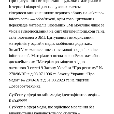
При цитуванні і використанні будь-яких матеріалів в
Інтернеті відкриті для пошукових систем
гіперпосилання не нижче першого абзацу на «ukraine-
inform.com» — обов’язкові, крім того, цитування
перекладів матеріалів іноземних ЗМІ можливе лише за
умови гіперпосилання на сайт ukraine-inform.com та на
сайт іноземного ЗМІ. Цитування і використання
матеріалів у офлайн-медіа, мобільних додатках,
SmartTV можливе лише з письмової згоди "ukraine-
inform.com". Матеріали з позначкою «Реклама» або з
дисклеймером: “Матеріал розміщено згідно з
частиною 3 статті 9 Закону України “Про рекламу” №
270/96-ВР від 03.07.1996 та Закону України “Про
медіа” № 2849-IX від 31.03.2023 та на підставі
Договору/рахунка.
Суб’єкт у сфері онлайн-медіа; ідентифікатор медіа –
R40-05955
Суб’єкт в сфері медіа, що здійснює мовлення без
використання радіочастотного спектра –