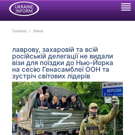
Головна
Війна
лаврову, захаровій та всій
російській делегації не видали
візи для поїздки до Нью-Йорка
на сесію Генасамблеї ООН та
зустріч світових лідерів