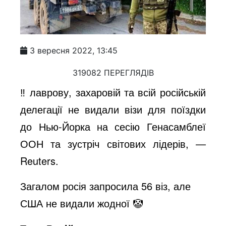
3 вересня 2022, 13:45
319082 ПЕРЕГЛЯДІВ
‼️ лаврову, захаровій та всій російській
делегації не видали візи для поїздки
до Нью-Йорка на сесію Генасамблеї
ООН та зустріч світових лідерів, —
Reuters.
Загалом росія запросила 56 віз, але
США не видали жодної 🤡