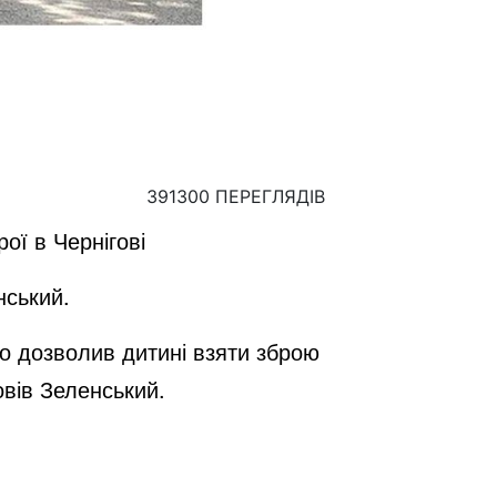
391300 ПЕРЕГЛЯДІВ
ої в Чернігові
нський.
хто дозволив дитині взяти зброю
вів Зеленський.