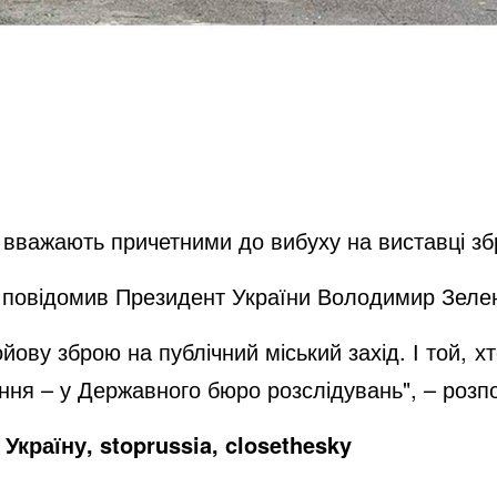
вважають причетними до вибуху на виставці збр
і повідомив Президент України Володимир Зеле
ойову зброю на публічний міський захід. І той, 
ння – у Державного бюро розслідувань", – розпо
Україну, stoprussia, closethesky