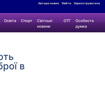
Автори новин
Увійти
Зареєструватися
Освіта
Спорт
Світські
ОТГ
Особиста
новини
думка
ють
брої в