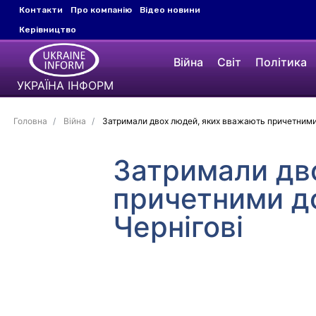
Контакти
Про компанію
Відео новини
Керівництво
Війна
Світ
Політика
УКРАЇНА ІНФОРМ
Головна
Війна
Затримали двох людей, яких вважають причетними д
Затримали дв
причетними до
Чернігові