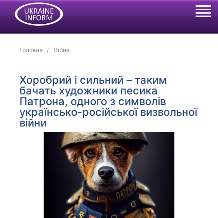
Головна
Війна
Хоробрий і сильний – таким
бачать художники песика
Патрона, одного з символів
українсько-російської визвольної
війни