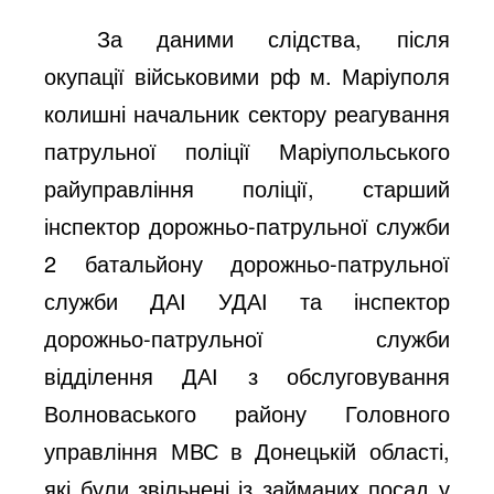
За даними слідства, після
окупації військовими рф м. Маріуполя
колишні начальник сектору реагування
патрульної поліції Маріупольського
райуправління поліції, старший
інспектор дорожньо-патрульної служби
2 батальйону дорожньо-патрульної
служби ДАІ УДАІ та інспектор
дорожньо-патрульної служби
відділення ДАІ з обслуговування
Волноваського району Головного
управління МВС в Донецькій області,
які були звільнені із займаних посад у