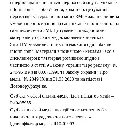
гіперпосилання не нижче першого абзацу на «ukraine-
inform.com» — обов’язкові, крім того, цитування
перекладів матеріалів іноземних ЗМІ можливе лише за
умови гіперпосилання на сайт ukraine-inform.com та на
сайт іноземного ЗМІ. Цитування і використання
матеріалів у офлайн-медіа, мобільних додатках,
SmartTV можливе лише з письмової згоди "ukraine-
inform.com". Матеріали з позначкою «Реклама» або з
дисклеймером: “Матеріал розміщено згідно з
частиною 3 статті 9 Закону України “Про рекламу” №
270/96-ВР від 03.07.1996 та Закону України “Про
медіа” № 2849-IX від 31.03.2023 та на підставі
Договору/рахунка.
Суб’єкт у сфері онлайн-медіа; ідентифікатор медіа –
R40-05955
Суб’єкт в сфері медіа, що здійснює мовлення без
використання радіочастотного спектра –
ідентифікатор медіа - R10-01993