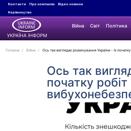
Контакти
Про компанію
Відео новини
Керівництво
Війна
Світ
Політика
УКРАЇНА ІНФОРМ
Головна
Війна
Ось так виглядає розмінування України - Із почат
Ось так вигляд
початку робіт
вибухонебезп