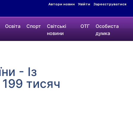
Автори новин
Увійти
Зареєструватися
Освіта
Спорт
Світські
ОТГ
Особиста
новини
думка
ни - Із
 199 тисяч