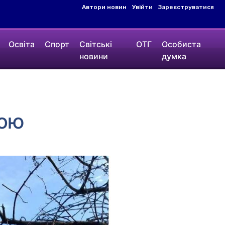
Автори новин
Увійти
Зареєструватися
Освіта
Спорт
Світські
ОТГ
Особиста
новини
думка
кою