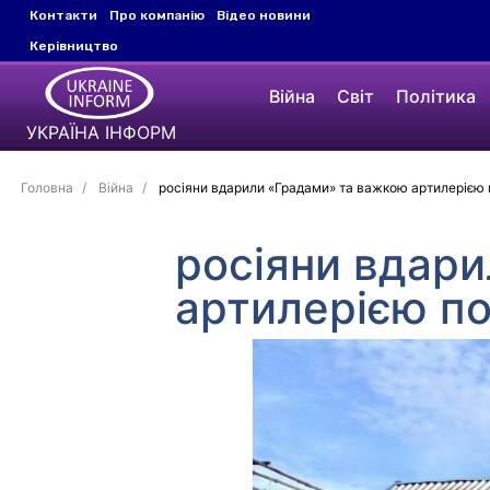
Контакти
Про компанію
Відео новини
Керівництво
Війна
Світ
Політика
УКРАЇНА ІНФОРМ
Головна
Війна
росіяни вдарили «Градами» та важкою артилерією 
росіяни вдар
артилерією п