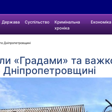
Держава
Суспільство
Кримінальна
Економіка
хроніка
по Дніпропетровщині
или «Градами» та важ
о Дніпропетровщині