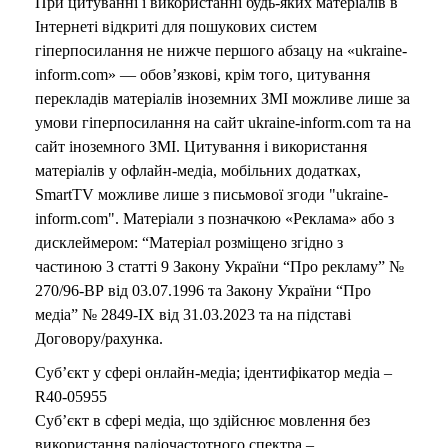
При цитуванні і використанні будь-яких матеріалів в
Інтернеті відкриті для пошукових систем
гіперпосилання не нижче першого абзацу на «ukraine-
inform.com» — обов’язкові, крім того, цитування
перекладів матеріалів іноземних ЗМІ можливе лише за
умови гіперпосилання на сайт ukraine-inform.com та на
сайт іноземного ЗМІ. Цитування і використання
матеріалів у офлайн-медіа, мобільних додатках,
SmartTV можливе лише з письмової згоди "ukraine-
inform.com". Матеріали з позначкою «Реклама» або з
дисклеймером: “Матеріал розміщено згідно з
частиною 3 статті 9 Закону України “Про рекламу” №
270/96-ВР від 03.07.1996 та Закону України “Про
медіа” № 2849-IX від 31.03.2023 та на підставі
Договору/рахунка.
Суб’єкт у сфері онлайн-медіа; ідентифікатор медіа –
R40-05955
Суб’єкт в сфері медіа, що здійснює мовлення без
використання радіочастотного спектра –