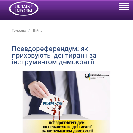
Головна
Війна
Псевдореферендум: як
приховують ідеї тиранії за
інструментом демократії