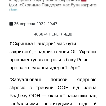
26 вересня 2022, 19:47
406874 ПЕРЕГЛЯДІВ
❗️"Скринька Пандори" має бути
закритою", - радник голови ОП України
прокоментував погрози з боку Росії
про застосування ядерної зброї
"Завуальовані погрози ядерною
зброєю з трибуни ООН від члена
Радбезу ООН — більшої насмішки над
глобальними інституціями годі й