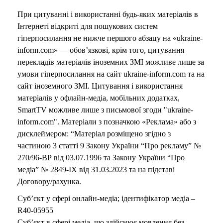
При цитуванні і використанні будь-яких матеріалів в
Інтернеті відкриті для пошукових систем
гіперпосилання не нижче першого абзацу на «ukraine-
inform.com» — обов’язкові, крім того, цитування
перекладів матеріалів іноземних ЗМІ можливе лише за
умови гіперпосилання на сайт ukraine-inform.com та на
сайт іноземного ЗМІ. Цитування і використання
матеріалів у офлайн-медіа, мобільних додатках,
SmartTV можливе лише з письмової згоди "ukraine-
inform.com". Матеріали з позначкою «Реклама» або з
дисклеймером: “Матеріал розміщено згідно з
частиною 3 статті 9 Закону України “Про рекламу” №
270/96-ВР від 03.07.1996 та Закону України “Про
медіа” № 2849-IX від 31.03.2023 та на підставі
Договору/рахунка.
Суб’єкт у сфері онлайн-медіа; ідентифікатор медіа –
R40-05955
Суб’єкт в сфері медіа, що здійснює мовлення без