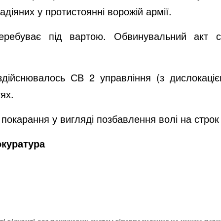
адіяних у протистоянні ворожій армії.
еребуває під вартою. Обвинувальний акт с
здійснювалось СВ 2 управління (з дислокаці
ях.
окарання у вигляді позбавлення волі на строк в
окуратура