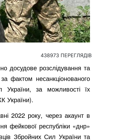
438973 ПЕРЕГЛЯДІВ
ено досудове розслідування та
а за фактом
несанкціонованого
 України, за можливості їх
КК України).
ні 2022 року, через акаунт в
ня фейкової республіки «днр»
вців Збройних Сил України та