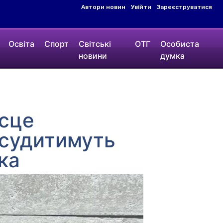
Автори новин
Увійти
Зареєструватися
Освіта
Спорт
Світські
ОТГ
Особиста
новини
думка
ісце
– судитимуть
ка