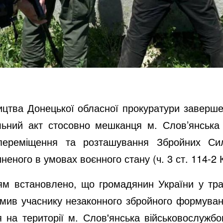
ицтва Донецької обласної прокуратури заверш
льний акт стосовно мешканця м. Слов’янськ
переміщення та розташування Збройних Сил
иненого в умовах воєнного стану (ч. 3 ст. 114-2 
м встановлено, що громадянин України у трав
омив учаснику незаконного збройного формуван
 на території м. Слов'янська військовослужбо