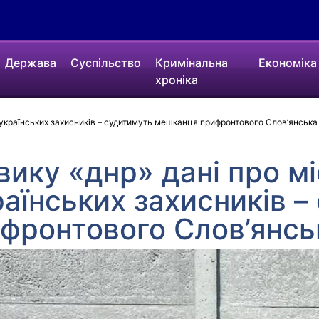
Держава
Суспільство
Кримінальна
Економіка
хроніка
 українських захисників – судитимуть мешканця прифронтового Слов’янська
ику «днр» дані про м
раїнських захисників 
фронтового Слов’янсь