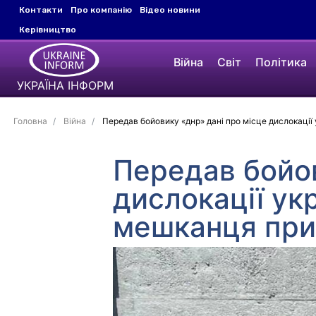
Контакти
Про компанію
Відео новини
Керівництво
Війна
Світ
Політика
УКРАЇНА ІНФОРМ
Головна
Війна
Передав бойовику «днр» дані про місце дислокації
Передав бойов
дислокації ук
мешканця при