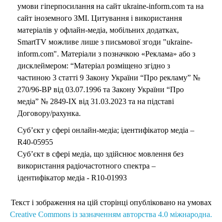
умови гіперпосилання на сайт ukraine-inform.com та на
сайт іноземного ЗМІ. Цитування і використання
матеріалів у офлайн-медіа, мобільних додатках,
SmartTV можливе лише з письмової згоди "ukraine-
inform.com". Матеріали з позначкою «Реклама» або з
дисклеймером: “Матеріал розміщено згідно з
частиною 3 статті 9 Закону України “Про рекламу” №
270/96-ВР від 03.07.1996 та Закону України “Про
медіа” № 2849-IX від 31.03.2023 та на підставі
Договору/рахунка.
Суб’єкт у сфері онлайн-медіа; ідентифікатор медіа –
R40-05955
Суб’єкт в сфері медіа, що здійснює мовлення без
використання радіочастотного спектра –
ідентифікатор медіа - R10-01993
Текст і зображення на цій сторінці опубліковано на умовах
Creative Commons із зазначенням авторства 4.0 міжнародна.