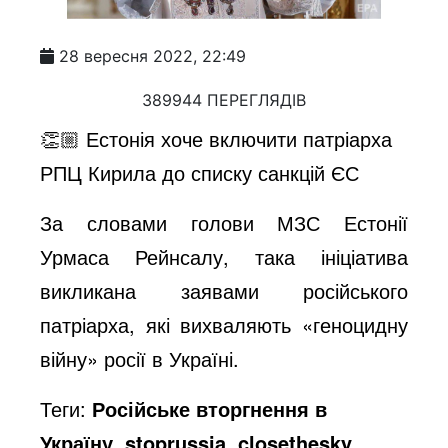
28 вересня 2022, 22:49
389944 ПЕРЕГЛЯДІВ
👏🏼 Естонія хоче включити патріарха
РПЦ Кирила до списку санкцій ЄС
За словами голови МЗС Естонії
Урмаса Рейнсалу, така ініціатива
викликана заявами російського
патріарха, які вихваляють «геноцидну
війну» росії в Україні.
Теги:
Російське вторгнення в
Україну, stoprussia, closethesky