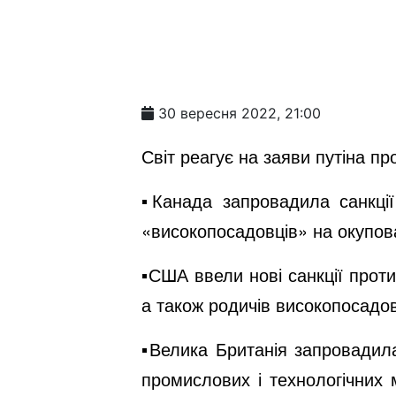
30 вересня 2022, 21:00
Світ реагує на заяви путіна про
▪️Канада запровадила санкції
«високопосадовців» на окупов
▪️США ввели нові санкції прот
а також родичів високопосадо
▪️Велика Британія запровадил
промислових і технологічних