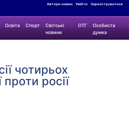
Автори новин
Увійти
Зареєструватися
Освіта
Спорт
Світські
ОТГ
Особиста
новини
думка
сії чотирьох
 проти росії