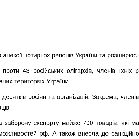
 анексії чотирьох регіонів України та розширює с
 проти 43 російських олігархів, членів їхніх
аних територіях України
и десятків росіян та організацій. Зокрема, член
вців
а заборону експорту майже 700 товарів, які 
 можливостей рф. А також внесла до санкційно