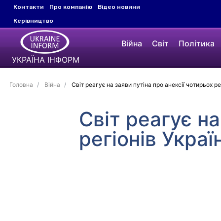
Контакти
Про компанію
Відео новини
Керівництво
Війна
Світ
Політика
УКРАЇНА ІНФОРМ
Головна
Війна
Світ реагує на заяви путіна про анексії чотирьох ре
Світ реагує на
регіонів Украї