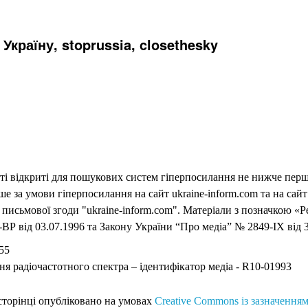
Україну, stoprussia, closethesky
еті відкриті для пошукових систем гіперпосилання не нижче першо
 за умови гіперпосилання на сайт ukraine-inform.com та на сайт
письмової згоди "ukraine-inform.com". Матеріали з позначкою «Р
ВР від 03.07.1996 та Закону України “Про медіа” № 2849-IX від 3
55
ня радіочастотного спектра – ідентифікатор медіа - R10-01993
 сторінці опубліковано на умовах
Creative Commons із зазначенням