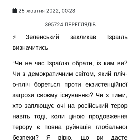
25 жовтня 2022, 00:28
395724 ПЕРЕГЛЯДІВ
⚡️Зеленський закликав Ізраїль
визначитись
“Чи не час Ізраїлю обрати, із ким ви?
Чи з демократичним світом, який пліч-
о-пліч бореться проти екзистенційної
загрози своєму існуванню? Чи з тими,
хто заплющує очі на російський терор
навіть тоді, коли ціною продовження
терору є повна руйнація глобальної
безпеки? Я вірю, що ви дасте