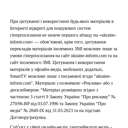
При цитуванні і використанні будь-яких матеріалів в
Інтернеті відкриті для пошукових систем
гіперпосилання не нижче першого абзацу на «ukraine-
inform.com» — обов’язкові, крім того, цитування
перекладів матеріалів іноземних ЗМІ можливе лише за
умови гіперпосилання на сайт ukraine-inform.com та на
сайт іноземного ЗМІ. Цитування і використання
матеріалів у офлайн-медіа, мобільних додатках,
SmartTV можливе лише з письмової згоди "ukraine-
inform.com". Матеріали з позначкою «Реклама» або з
дисклеймером: “Матеріал розміщено згідно з
частиною 3 статті 9 Закону України “Про рекламу” №
270/96-ВР від 03.07.1996 та Закону України “Про
медіа” № 2849-IX від 31.03.2023 та на підставі
Договору/рахунка.
Суб’єкт у сфері онлайн-медіа; ідентифікатор медіа –