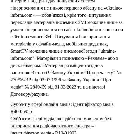
Інтернеті відкриті для пошукових систем
гіперпосилання не нижче першого абзацу на «ukraine-
inform.com» — обов’язкові, крім того, цитування
перекладів матеріалів іноземних ЗМІ можливе лише за
умови гіперпосилання на сайт ukraine-inform.com та на
сайт іноземного ЗМІ. Цитування і використання
матеріалів у офлайн-медіа, мобільних додатках,
SmartTV можливе лише з письмової згоди "ukraine-
inform.com". Матеріали з позначкою «Реклама» або з
дисклеймером: “Матеріал розміщено згідно з
частиною 3 статті 9 Закону України “Про рекламу” №
270/96-ВР від 03.07.1996 та Закону України “Про
медіа” № 2849-IX від 31.03.2023 та на підставі
Договору/рахунка.
Суб’єкт у сфері онлайн-медіа; ідентифікатор медіа –
R40-05955
Суб’єкт в сфері медіа, що здійснює мовлення без
використання радіочастотного спектра –
ідентифікатор медіа - R10-01993