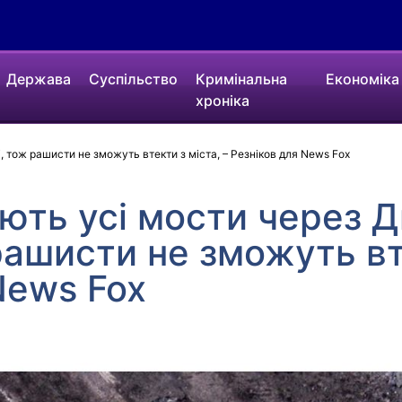
Держава
Суспільство
Кримінальна
Економіка
хроніка
 тож рашисти не зможуть втекти з міста, – Резніков для News Fox
ть усі мости через Д
рашисти не зможуть вте
News Fox