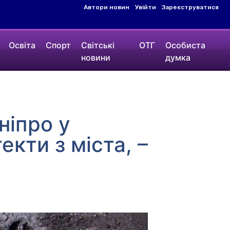
Автори новин
Увійти
Зареєструватися
Освіта
Спорт
Світські
ОТГ
Особиста
новини
думка
ніпро у
кти з міста, –