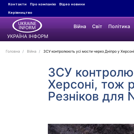
Контакти
Про компанію
Відео новини
Керівництво
Війна
Світ
Політика
УКРАЇНА ІНФОРМ
Головна
Війна
ЗСУ контролюють усі мости через Дніпро у Херсоні,
ЗСУ контролюю
Херсоні, тож 
Резніков для 