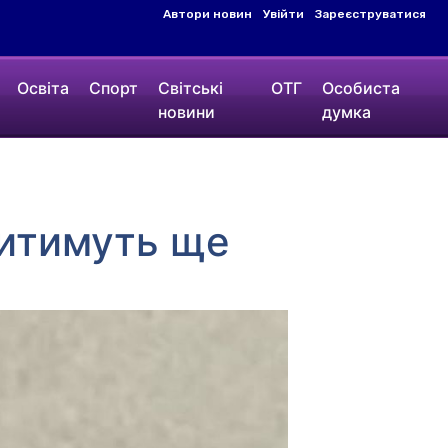
Автори новин
Увійти
Зареєструватися
Освіта
Спорт
Світські
ОТГ
Особиста
новини
думка
дитимуть ще