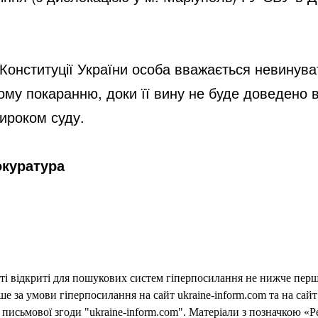
 Конституції України особа вважається невинуват
му покаранню, доки її вину не буде доведено в 
ироком суду.
окуратура
еті відкриті для пошукових систем гіперпосилання не нижче першо
 за умови гіперпосилання на сайт ukraine-inform.com та на сайт
письмової згоди "ukraine-inform.com". Матеріали з позначкою «Р