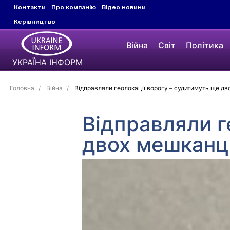
Контакти
Про компанію
Відео новини
Керівництво
Війна
Світ
Політика
УКРАЇНА ІНФОРМ
Головна
Війна
Відправляли геолокації ворогу – судитимуть ще д
Відправляли г
двох мешканц