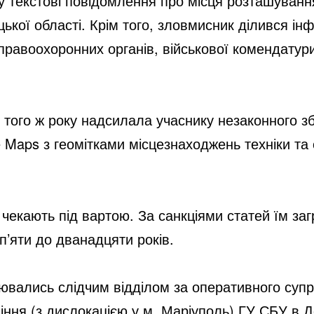
 текстові повідомлення про місця розташування
цької області. Крім того, зловмисник ділився ін
правоохоронних органів, військової комендатури
 того ж року надсилала учаснику незаконного з
 Maps з геомітками місцезнаходжень техніки та о
 чекають під вартою. За санкціями статей їм заг
п’яти до дванадцяти років.
ювались слідчим відділом за оперативного супр
іння (з дислокацією у м. Маріуполь) ГУ СБУ в До