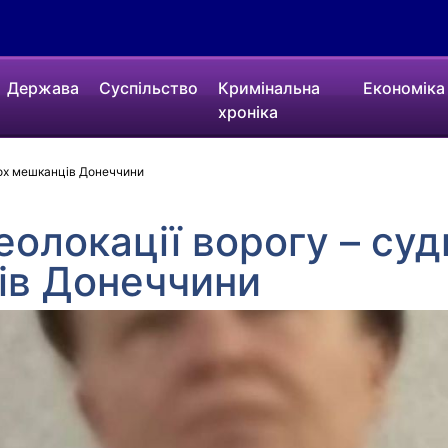
Держава
Суспільство
Кримінальна
Економіка
хроніка
вох мешканців Донеччини
еолокації ворогу – су
ів Донеччини