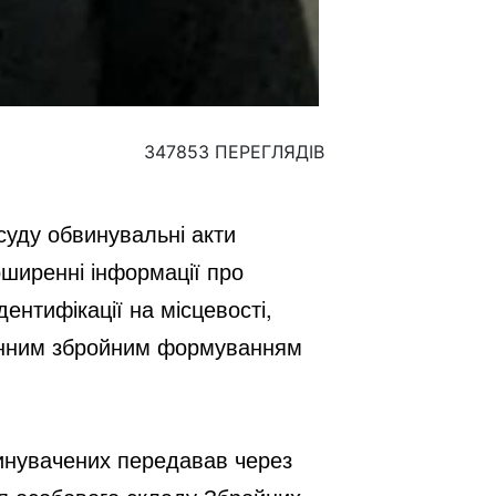
347853 ПЕРЕГЛЯДІВ
уду обвинувальні акти 
ширенні інформації про 
нтифікації на місцевості, 
конним збройним формуванням 
инувачених передавав через 