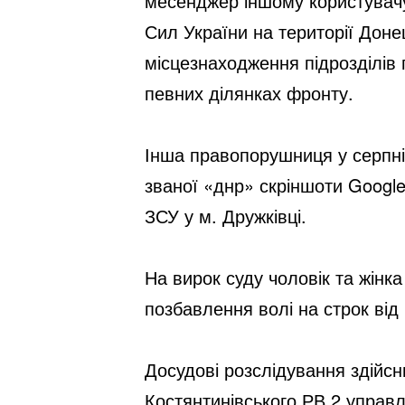
месенджер іншому користувачу
Сил України на території Доне
місцезнаходження підрозділів 
певних ділянках фронту.
Інша правопорушниця у серпні
званої «днр» скріншоти Google
ЗСУ у м. Дружківці. 
На вирок суду чоловік та жінка
позбавлення волі на строк від 
Досудові розслідування здійсн
Костянтинівського РВ 2 управл