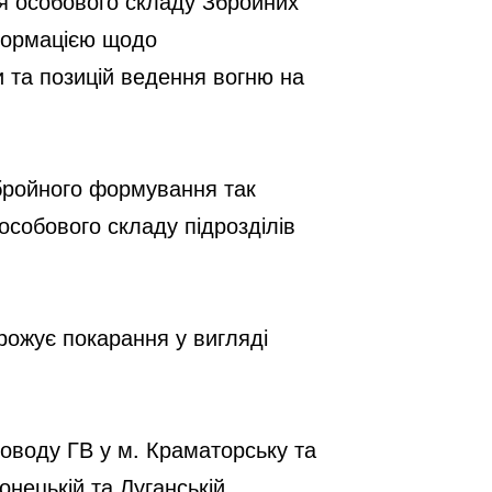
 особового складу Збройних 
формацією щодо 
 та позицій ведення вогню на 
бройного формування так 
собового складу підрозділів 
рожує покарання у вигляді 
оводу ГВ у м. Краматорську та 
нецькій та Луганській 