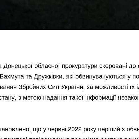
 Донецької обласної прокуратури скеровані до с
Бахмута та Дружківки, які обвинувачуються у по
ання Збройних Сил України, за можливості їх іде
стану, з метою надання такої інформації неза
ановлено, що у червні 2022 року перший з обв