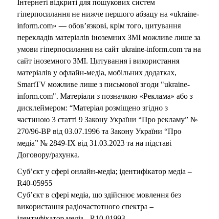
Інтернеті відкриті для пошукових систем
гіперпосилання не нижче першого абзацу на «ukraine-
inform.com» — обов’язкові, крім того, цитування
перекладів матеріалів іноземних ЗМІ можливе лише за
умови гіперпосилання на сайт ukraine-inform.com та на
сайт іноземного ЗМІ. Цитування і використання
матеріалів у офлайн-медіа, мобільних додатках,
SmartTV можливе лише з письмової згоди "ukraine-
inform.com". Матеріали з позначкою «Реклама» або з
дисклеймером: “Матеріал розміщено згідно з
частиною 3 статті 9 Закону України “Про рекламу” №
270/96-ВР від 03.07.1996 та Закону України “Про
медіа” № 2849-IX від 31.03.2023 та на підставі
Договору/рахунка.
Суб’єкт у сфері онлайн-медіа; ідентифікатор медіа –
R40-05955
Суб’єкт в сфері медіа, що здійснює мовлення без
використання радіочастотного спектра –
ідентифікатор медіа - R10-01993