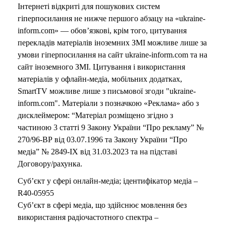
Інтернеті відкриті для пошукових систем
гіперпосилання не нижче першого абзацу на «ukraine-
inform.com» — обов’язкові, крім того, цитування
перекладів матеріалів іноземних ЗМІ можливе лише за
умови гіперпосилання на сайт ukraine-inform.com та на
сайт іноземного ЗМІ. Цитування і використання
матеріалів у офлайн-медіа, мобільних додатках,
SmartTV можливе лише з письмової згоди "ukraine-
inform.com". Матеріали з позначкою «Реклама» або з
дисклеймером: “Матеріал розміщено згідно з
частиною 3 статті 9 Закону України “Про рекламу” №
270/96-ВР від 03.07.1996 та Закону України “Про
медіа” № 2849-IX від 31.03.2023 та на підставі
Договору/рахунка.
Суб’єкт у сфері онлайн-медіа; ідентифікатор медіа –
R40-05955
Суб’єкт в сфері медіа, що здійснює мовлення без
використання радіочастотного спектра –