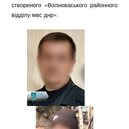
створеного «Волноваського районного
відділу мвс днр».