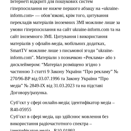
Інтернеті відкриті для пошукових систем
гіперпосилання не нижче першого абзацу на «ukraine-
inform.com» — обов’язкові, крім того, цитування
перекладів матеріалів іноземних ЗМІ можливе лише за
умови гіперпосилання на сайт ukraine-inform.com та на
сайт іноземного ЗМІ. Цитування і використання
матеріалів у офлайн-медіа, мобільних додатках,
SmartTV можливе лише з письмової згоди "ukraine-
inform.com". Матеріали з позначкою «Реклама» або з
дисклеймером: “Матеріал розміщено згідно з
частиною 3 статті 9 Закону України “Про рекламу” №
270/96-ВР від 03.07.1996 та Закону України “Про
медіа” № 2849-IX від 31.03.2023 та на підставі
Договору/рахунка.
Суб’єкт у сфері онлайн-медіа; ідентифікатор медіа –
R40-05955
Суб’єкт в сфері медіа, що здійснює мовлення без
використання радіочастотного спектра –
ідентифікатор медіа - R10-01993