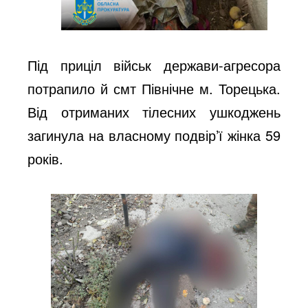
Під приціл військ держави-агресора
потрапило й смт Північне м. Торецька.
Від отриманих тілесних ушкоджень
загинула на власному подвір’ї жінка 59
років.