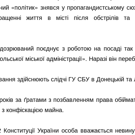
ений «політик» знявся у пропагандистському сюж
ращенні життя в місті після обстрілів та 
ідозрюваний поєднує з роботою на посаді так 
льської міської адміністрації». Наразі він пере
ання здійснюють слідчі ГУ СБУ в Донецькій та 
оків за ґратами з позбавленням права обійма
, з конфіскацією майна.
62 Конституції України особа вважається невину