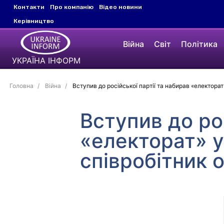
Контакти
Про компанію
Відео новини
Керівництво
Війна
Світ
Політика
УКРАЇНА ІНФОРМ
Головна
Війна
Вступив до російської партії та набирав «електорат
Вступив до рос
«електорат» у
співробітник 