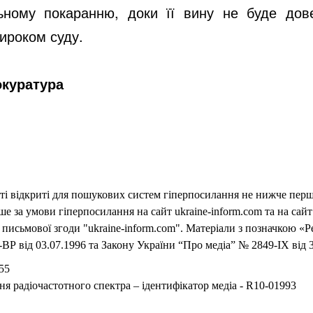
ьному покаранню, доки її вину не буде дов
ироком суду.
окуратура
еті відкриті для пошукових систем гіперпосилання не нижче першо
 за умови гіперпосилання на сайт ukraine-inform.com та на сайт
письмової згоди "ukraine-inform.com". Матеріали з позначкою «Р
ВР від 03.07.1996 та Закону України “Про медіа” № 2849-IX від 3
55
ня радіочастотного спектра – ідентифікатор медіа - R10-01993