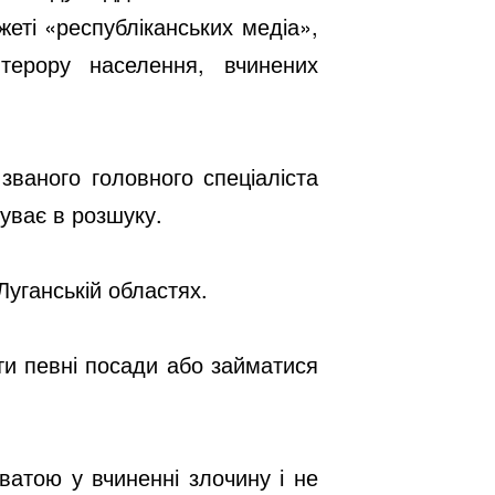
еті «республіканських медіа»,
терору населення, вчинених
званого головного спеціаліста
буває в розшуку.
Луганській областях.
ти певні посади або займатися
ватою у вчиненні злочину і не