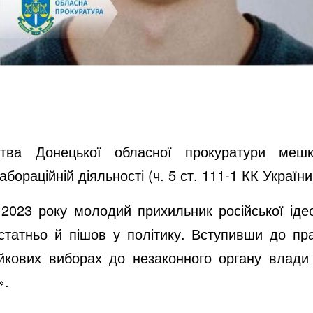
цтва Донецької обласної прокуратури ме
бораційній діяльності (ч. 5 ст. 111-1 КК України
 2023 року молодий прихильник російської іде
татньо й пішов у політику. Вступивши до пра
кових виборах до незаконного органу влади 
».