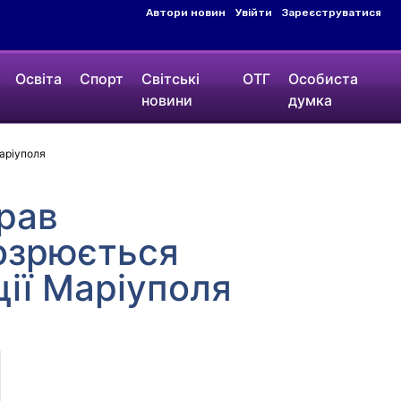
Автори новин
Увійти
Зареєструватися
Освіта
Спорт
Світські
ОТГ
Особиста
новини
думка
Маріуполя
ирав
дозрюється
ції Маріуполя