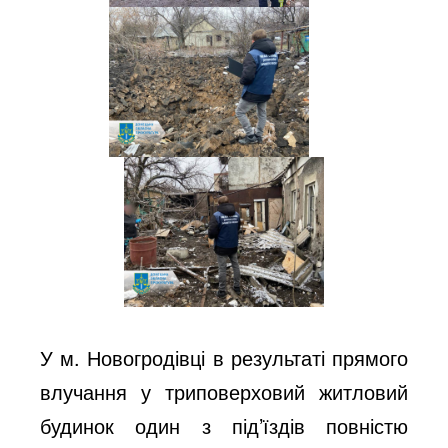
У м. Новогродівці в результаті прямого
влучання у триповерховий житловий
будинок один з під’їздів повністю