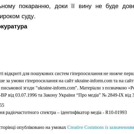
ьному покаранню, доки її вину не буде дов
ироком суду.
окуратура
еті відкриті для пошукових систем гіперпосилання не нижче першо
 за умови гіперпосилання на сайт ukraine-inform.com та на сайт
письмової згоди "ukraine-inform.com". Матеріали з позначкою «Р
ВР від 03.07.1996 та Закону України “Про медіа” № 2849-IX від 3
55
ня радіочастотного спектра – ідентифікатор медіа - R10-01993
 сторінці опубліковано на умовах
Creative Commons із зазначенням