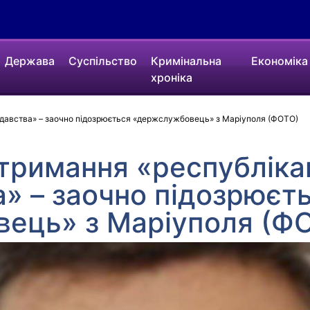
Держава
Суспільство
Кримінальна
Економіка
хроніка
давства» – заочно підозрюється «держслужбовець» з Маріуполя (ФОТО)
тримання «республіка
» – заочно підозрюєт
ець» з Маріуполя (Ф