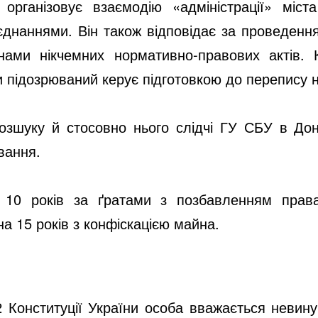
організовує взаємодію «адміністрації» міст
єднаннями. Він також відповідає за проведення
ами нікчемних нормативно-правових актів. К
підозрюваний керує підготовкою до перепису 
озшуку й стосовно нього слідчі ГУ СБУ в Дон
вання.
 10 років за ґратами з позбавленням права
а 15 років з конфіскацією майна.
62 Конституції України особа вважається невину