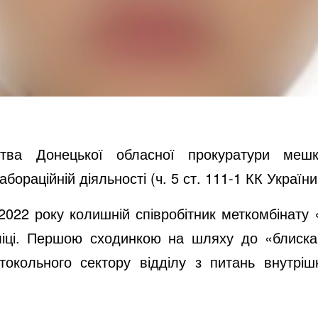
цтва Донецької обласної прокуратури ме
бораційній діяльності (ч. 5 ст. 111-1 КК України
 2022 року колишній співробітник меткомбінату
ліці. Першою сходинкою на шляху до «блиска
отокольного сектору відділу з питань внутрішн