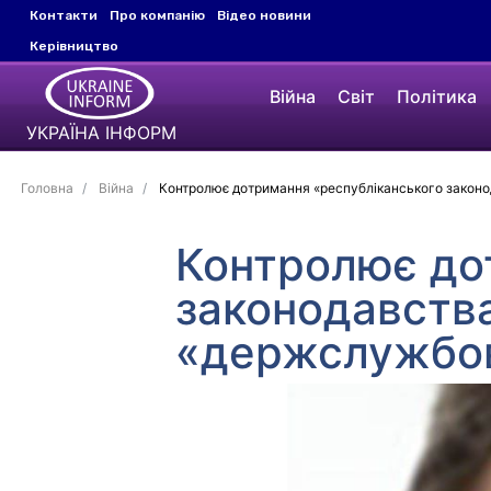
Контакти
Про компанію
Відео новини
Керівництво
Війна
Світ
Політика
УКРАЇНА ІНФОРМ
Головна
Війна
Контролює дотримання «республіканського законо
Контролює до
законодавства
«держслужбов