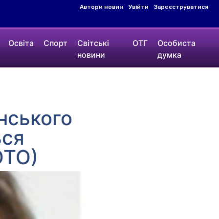
Автори новин
Увійти
Зареєструватися
Освіта
Спорт
Світські
ОТГ
Особиста
новини
думка
нського
ься
ОТО)