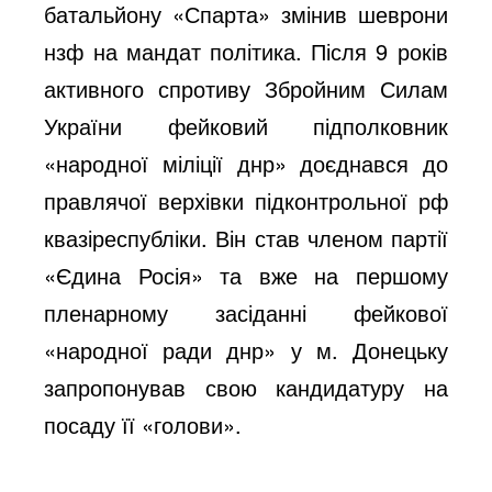
батальйону «Спарта»
змінив шеврони
нзф на мандат політика.
Після 9 років
активного спротиву Збройним Силам
України фейковий підполковник
«народної міліції днр» доєднався до
правлячої верхівки підконтрольної рф
квазіреспубліки. Він став членом партії
«Єдина Росія» та вже на першому
пленарному засіданні фейкової
«народної ради днр» у м. Донецьку
запропонував свою кандидатуру на
посаду її «голови».