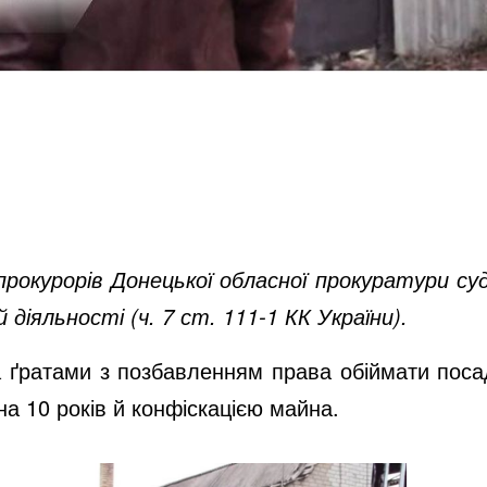
 прокурорів Донецької обласної прокуратури с
 діяльності (ч. 7 ст. 111-1 КК України).
а ґратами з позбавленням права обіймати пос
а 10 років й конфіскацією майна.