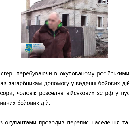
 єгер, перебуваючи в окупованому російськими
ав загарбникам допомогу у веденні бойових дій 
сора, чоловік розселяв військових зс рф у пус
ивних бойових дій.
із окупантами проводив перепис населення та