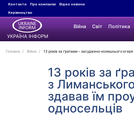
Контакти
Про компанію
Відео новини
Керівництво
Війна
Світ
Політика
УКРАЇНА ІНФОРМ
Головна
Війна
13 років за ґратами – засуджено колишнього єгеря
13 років за ґ
з Лиманського
здавав їм про
односельців