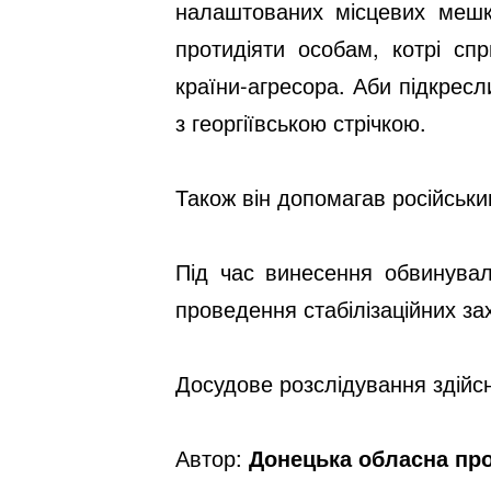
налаштованих місцевих мешк
протидіяти особам, котрі сп
країни-агресора. Аби підкресл
з георгіївською стрічкою.
Також він допомагав російськи
Під час винесення обвинувал
проведення стабілізаційних зах
Досудове розслідування здійс
Автор:
Донецька обласна пр