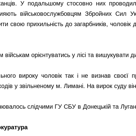
анців. У подальшому стосовно них проводили
рияють військовослужбовцям Збройних Сил Ук
ити свою прихильність до загарбників, чоловік
м військам орієнтуватись у лісі та вишукувати д
ьного вироку чоловік так і не визнав своєї п
одів у звільненому м. Лимані. На вирок суду він
нювалось слідчими ГУ СБУ в Донецькій та Луган
окуратура