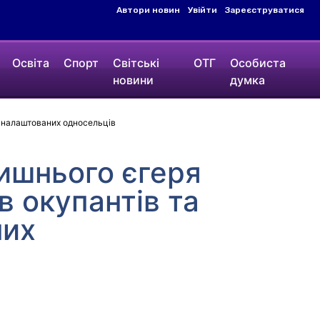
Автори новин
Увійти
Зареєструватися
Освіта
Спорт
Світські
ОТГ
Особиста
новини
думка
и налаштованих односельців
лишнього єгеря
в окупантів та
них