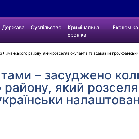
Держава
Суспільство
Кримінальна
Економіка
хроніка
 з Лиманського району, який розселяв окупантів та здавав їм проукраїнськ
ратами – засуджено ко
 району, який розселя
українськи налаштова