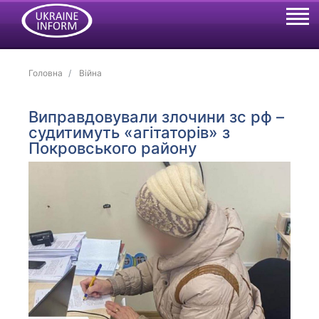
Головна
Війна
Виправдовували злочини зс рф –
судитимуть «агітаторів» з
Покровського району