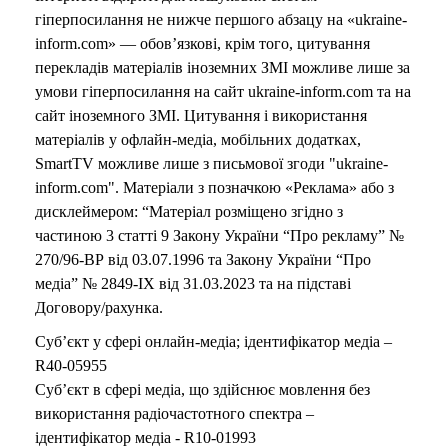
гіперпосилання не нижче першого абзацу на «ukraine-
inform.com» — обов’язкові, крім того, цитування
перекладів матеріалів іноземних ЗМІ можливе лише за
умови гіперпосилання на сайт ukraine-inform.com та на
сайт іноземного ЗМІ. Цитування і використання
матеріалів у офлайн-медіа, мобільних додатках,
SmartTV можливе лише з письмової згоди "ukraine-
inform.com". Матеріали з позначкою «Реклама» або з
дисклеймером: “Матеріал розміщено згідно з
частиною 3 статті 9 Закону України “Про рекламу” №
270/96-ВР від 03.07.1996 та Закону України “Про
медіа” № 2849-IX від 31.03.2023 та на підставі
Договору/рахунка.
Суб’єкт у сфері онлайн-медіа; ідентифікатор медіа –
R40-05955
Суб’єкт в сфері медіа, що здійснює мовлення без
використання радіочастотного спектра –
ідентифікатор медіа - R10-01993