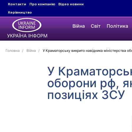
Контакти
Про компанію
Відео новини
Керівництво
Війна
Світ
Політика
УКРАЇНА ІНФОРМ
Головна
Війна
У Краматорську викрито навідника міністерства об
У Краматорськ
оборони рф, я
позиціях ЗСУ