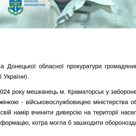
ва Донецької обласної прокуратури громадяни
К України).
2024 року мешканець м. Краматорськ у заборонен
жінкою - військовослужбовицею міністерства о
 свій намір вчинити диверсію на території насе
нформацію, котра могла б зашкодити оборонозда