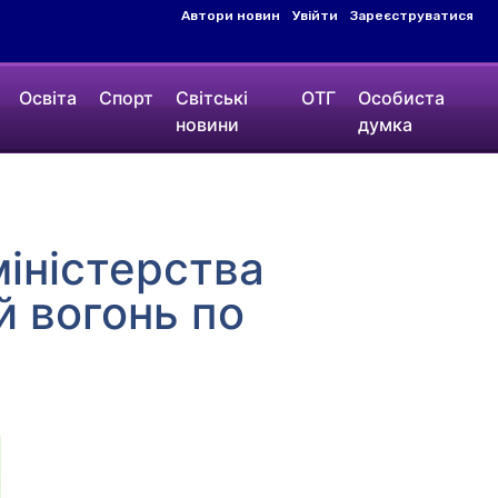
Автори новин
Увійти
Зареєструватися
Освіта
Спорт
Світські
ОТГ
Особиста
новини
думка
іністерства
й вогонь по