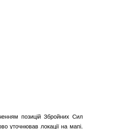
аченням позицій Збройних Сил
ово уточнював локації на мапі.