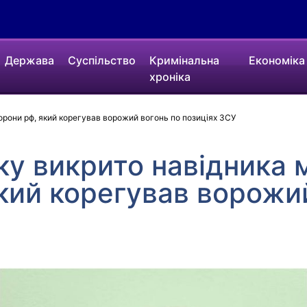
Держава
Суспільство
Кримінальна
Економіка
хроніка
орони рф, який корегував ворожий вогонь по позиціях ЗСУ
у викрито навідника м
кий корегував ворожи