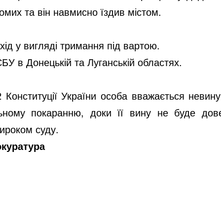
йомих та він навмисно їздив містом.
хід у вигляді тримання під вартою.
БУ в Донецькій та Луганській областях.
62 Конституції України особа вважається невину
ьному покаранню, доки її вину не буде дов
ироком суду.
окуратура