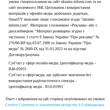
умови гіперпосилання на сайт ukraine-inform.com та на
сайт іноземного ЗМІ. Цитування і використання
матеріалів у офлайн-медіа, мобільних додатках,
SmartTV можливе лише з письмової згоди "ukraine-
inform.com". Матеріали з позначкою «Реклама» або з
дисклеймером: “Матеріал розміщено згідно з
частиною 3 статті 9 Закону України “Про рекламу” №
270/96-ВР від 03.07.1996 та Закону України “Про
медіа” № 2849-IX від 31.03.2023 та на підставі
Договору/рахунка.
Суб’єкт у сфері онлайн-медіа; ідентифікатор медіа –
R40-05955
Суб’єкт в сфері медіа, що здійснює мовлення без
використання радіочастотного спектра –
ідентифікатор медіа - R10-01993
Текст і зображення на цій сторінці опубліковано на умовах
Creative Commons із зазначенням авторства 4.0 міжнародна.