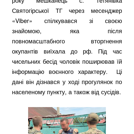
року мешканець с. Тетянівка
Святогірської ТГ через месенджер
«Viber» спілкувався зі своєю
знайомою, яка після
повномасштабного вторгнення
окупантів виїхала до рф. Під час
чисельних бесід чоловік поширював їй
інформацію воєнного характеру. Ці
дані він дізнався у ході прогулянок по
населеному пункту, а також від сусідів.