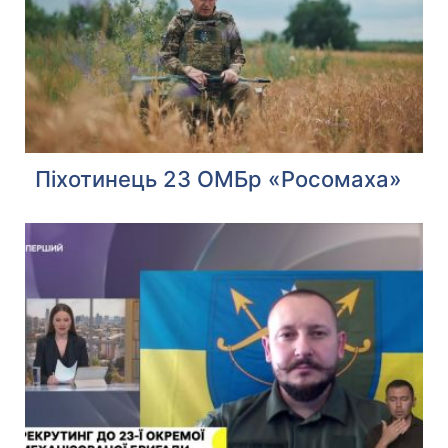
Піхотинець 23 ОМБр «Росомаха»