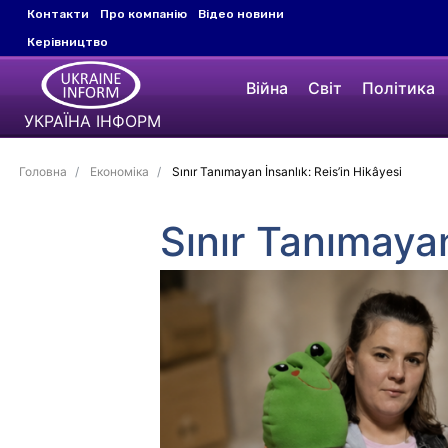
Контакти
Про компанію
Відео новини
Керівництво
Війна
Світ
Політика
УКРАЇНА ІНФОРМ
Головна
Економіка
Sınır Tanımayan İnsanlık: Reis’in Hikâyesi
Sınır Tanımayan