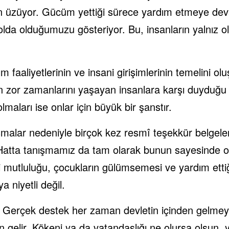
en üzüyor. Gücüm yettiği sürece yardım etmeye de
lda olduğumuzu gösteriyor. Bu, insanların yalnız olm
 faaliyetlerinin ve insani girişimlerinin temelini olu
en zor zamanlarını yaşayan insanlara karşı duyduğu 
lmaları ise onlar için büyük bir şanstır.
malar nedeniyle birçok kez resmî teşekkür belgeleri 
atta tanışmamız da tam olarak bunun sayesinde o
 mutluluğu, çocukların gülümsemesi ve yardım ettiği 
 niyetli değil.
Gerçek destek her zaman devletin içinden gelmeyeb
n gelir. Kökeni ya da vatandaşlığı ne olursa olsun,