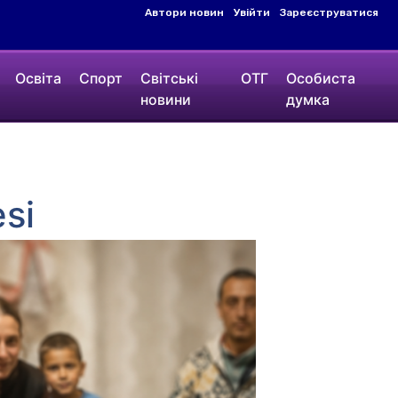
Автори новин
Увійти
Зареєструватися
Освіта
Спорт
Світські
ОТГ
Особиста
новини
думка
esi