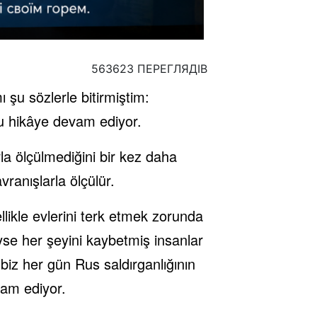
563623 ПЕРЕГЛЯДІВ
ı şu sözlerle bitirmiştim:
bu hikâye devam ediyor.
rla ölçülmediğini bir kez daha
vranışlarla ölçülür.
ikle evlerini terk etmek zorunda
yse her şeyini kaybetmiş insanlar
biz her gün Rus saldırganlığının
vam ediyor.