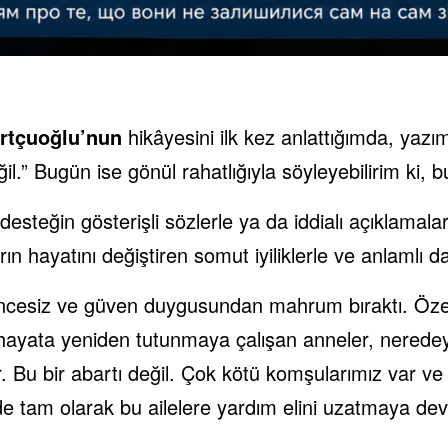
rtçuoğlu’nun
hikâyesini ilk kez anlattığımda, yazım
.” Bugün ise gönül rahatlığıyla söyleyebilirim ki, 
esteğin gösterişli sözlerle ya da iddialı açıklamala
ın hayatını değiştiren somut iyiliklerle ve anlamlı da
encesiz ve güven duygusundan mahrum bıraktı. Özell
a hayata yeniden tutunmaya çalışan anneler, nerede
 Bu bir abartı değil. Çok kötü komşularımız var ve 
 de tam olarak bu ailelere yardım elini uzatmaya de