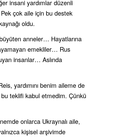
iğer insani yardımlar düzenli
. Pek çok aile için bu destek
 kaynağı oldu.
na büyüten anneler… Hayatlarına
ğlayamayan emekliler… Rus
duyan insanlar… Aslında
 Reis, yardımını benim aileme de
 bu teklifi kabul etmedim. Çünkü
dönemde onlarca Ukraynalı aile,
yalnızca kişisel arşivimde