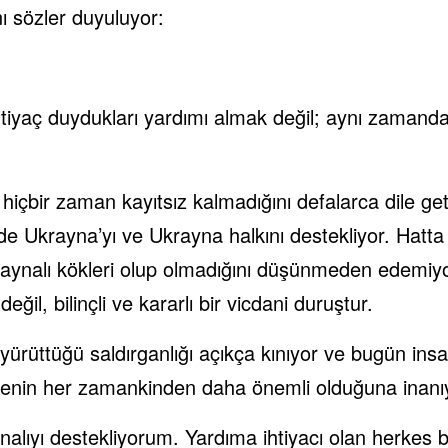
ı sözler duyuluyor:
htiyaç duydukları yardımı almak değil; aynı zamanda
içbir zaman kayıtsız kalmadığını defalarca dile get
ilde Ukrayna’yı ve Ukrayna halkını destekliyor. Hatt
aynalı kökleri olup olmadığını düşünmeden edemiy
ğil, bilinçli ve kararlı bir vicdani duruştur.
ürüttüğü saldırganlığı açıkça kınıyor ve bugün insan
menin her zamankinden daha önemli olduğuna inanı
alıyı destekliyorum. Yardıma ihtiyacı olan herkes ba