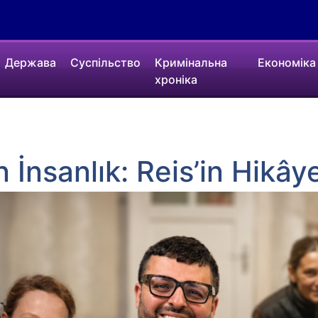
Держава
Суспільство
Кримінальна
Економіка
хроніка
 İnsanlık: Reis’in Hikây