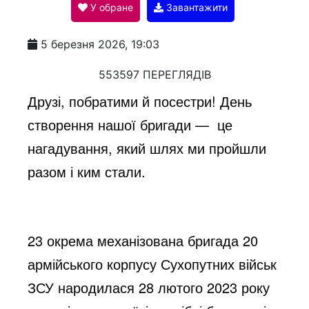
У обране
Завантажити
a
5 березня 2026, 19:03
y
553597 ПЕРЕГЛЯДІВ
Друзі, побратими й посестри! День
V
створення нашої бригади —
це
нагадування, який шлях ми пройшли
i
разом і ким стали.
d
23 окрема механізована бригада 20
e
армійського корпусу Сухопутних військ
ЗСУ народилася 28 лютого 2023 року