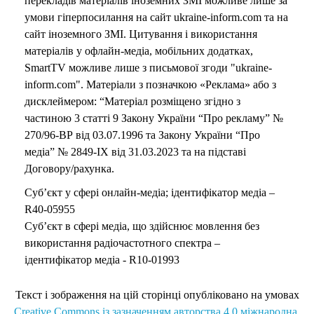
перекладів матеріалів іноземних ЗМІ можливе лише за
умови гіперпосилання на сайт ukraine-inform.com та на
сайт іноземного ЗМІ. Цитування і використання
матеріалів у офлайн-медіа, мобільних додатках,
SmartTV можливе лише з письмової згоди "ukraine-
inform.com". Матеріали з позначкою «Реклама» або з
дисклеймером: “Матеріал розміщено згідно з
частиною 3 статті 9 Закону України “Про рекламу” №
270/96-ВР від 03.07.1996 та Закону України “Про
медіа” № 2849-IX від 31.03.2023 та на підставі
Договору/рахунка.
Суб’єкт у сфері онлайн-медіа; ідентифікатор медіа –
R40-05955
Суб’єкт в сфері медіа, що здійснює мовлення без
використання радіочастотного спектра –
ідентифікатор медіа - R10-01993
Текст і зображення на цій сторінці опубліковано на умовах
Creative Commons із зазначенням авторства 4.0 міжнародна.