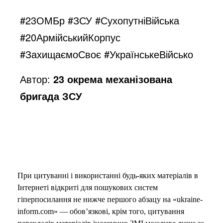
#23ОМБр #ЗСУ #СухопутніВійська
#20АрмійськийКорпус
#ЗахищаємоСвоє #УкраїнськеВійсько
Автор:
23 окрема механізована
бригада ЗСУ
При цитуванні і використанні будь-яких матеріалів в
Інтернеті відкриті для пошукових систем
гіперпосилання не нижче першого абзацу на «ukraine-
inform.com» — обов’язкові, крім того, цитування