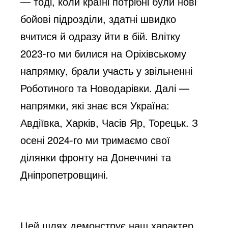
— тоді, коли країні потрібні були нові
o
бойові підрозділи, здатні швидко
вчитися й одразу йти в бій. Влітку
2023-го ми билися на Оріхівському
напрямку, брали участь у звільненні
Роботиного та Новодарівки. Далі —
напрямки, які знає вся Україна:
Авдіївка, Харків, Часів Яр, Торецьк. З
осені 2024-го ми тримаємо свої
ділянки фронту на Донеччині та
Дніпропетровщині.
Цей шлях демонструє наш характер.