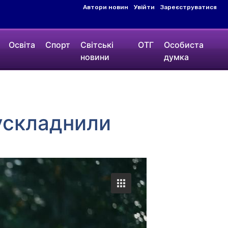
Автори новин
Увійти
Зареєструватися
Освіта
Спорт
Світські
ОТГ
Особиста
новини
думка
ускладнили