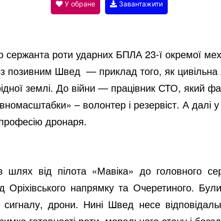
V
У обране
Завантажити
i
о сержанта роти ударних БПЛА 23-ї окремої мех
d
 із позивним Швед — приклад того, як цивільна
рідної землі. До війни — працівник СТО, який ф
e
овномасштабки» – волонтер і резервіст. А далі 
 професію дронаря.
o
 шлях від пілота «Мавіка» до головного сер
від Оріхівського напрямку та Очеретиного. Були
 сигналу, дрони. Нині Швед несе відповідальн
имка готовності роти, морального стану і боєзд