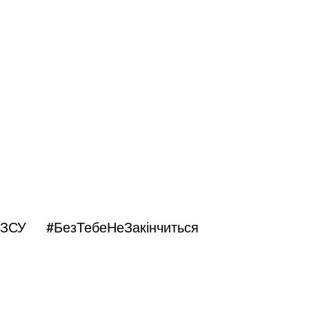
оЗСУ
#БезТебеНеЗакінчиться