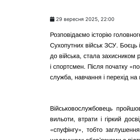
29 вересня 2025, 22:00
Розповідаємо історію головног
Сухопутних військ ЗСУ. Боєць
до війська, стала захисником 
і спортсмен. Після початку «п
служба, навчання і перехід на
Військовослужбовець пройшов
вильоти, втрати і гіркий дос
«спуфінгу», тобто заглушення
щоденними обов’язками є підтр