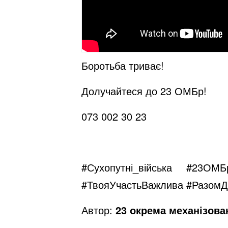
Боротьба триває!
Долучайтеся до 23 ОМБр!
073 002 30 23
#Сухопутні_війська
#23ОМБ
#ТвояУчастьВажлива
#РазомД
Автор:
23 окрема механізова