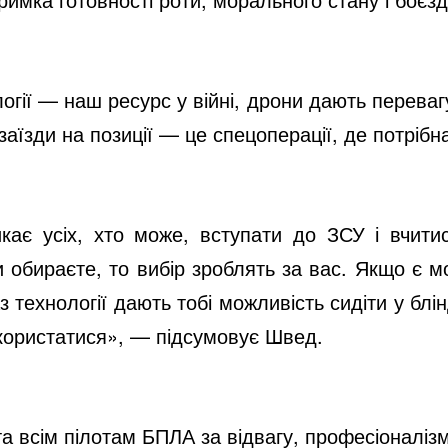
огії — наш ресурс у війні, дрони дають перевагу
їзди на позиції — це спецоперації, де потрібна
кає усіх, хто може, вступати до ЗСУ і вчити
 обираєте, то вибір зроблять за вас. Якщо є м
 технології дають тобі можливість сидіти у блін
користатися», — підсумовує Швед.
 всім пілотам БПЛА за відвагу, професіоналізм і