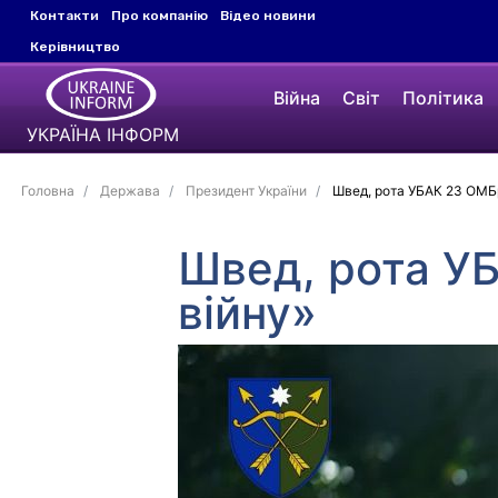
Контакти
Про компанію
Відео новини
Керівництво
Війна
Світ
Політика
УКРАЇНА ІНФОРМ
Головна
Держава
Президент України
Швед, рота УБАК 23 ОМБр
Швед, рота У
війну»