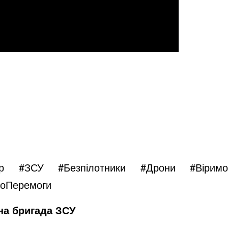
р
#ЗСУ
#Безпілотники
#Дрони
#Вірим
оПеремоги
на бригада ЗСУ