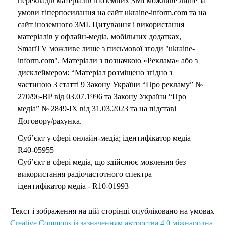
перекладів матеріалів іноземних ЗМІ можливе лише за
умови гіперпосилання на сайт ukraine-inform.com та на
сайт іноземного ЗМІ. Цитування і використання
матеріалів у офлайн-медіа, мобільних додатках,
SmartTV можливе лише з письмової згоди "ukraine-
inform.com". Матеріали з позначкою «Реклама» або з
дисклеймером: “Матеріал розміщено згідно з
частиною 3 статті 9 Закону України “Про рекламу” №
270/96-ВР від 03.07.1996 та Закону України “Про
медіа” № 2849-IX від 31.03.2023 та на підставі
Договору/рахунка.
Суб’єкт у сфері онлайн-медіа; ідентифікатор медіа –
R40-05955
Суб’єкт в сфері медіа, що здійснює мовлення без
використання радіочастотного спектра –
ідентифікатор медіа - R10-01993
Текст і зображення на цій сторінці опубліковано на умовах
Creative Commons із зазначенням авторства 4.0 міжнародна.