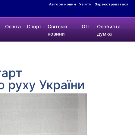
Автори новин
Увійти
Зареєструватися
Освіта
Спорт
Світські
ОТГ
Особиста
новини
думка
тарт
 руху України