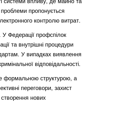
 системи впливу, де майно та
ї проблеми пропонується
електронного контролю витрат.
 У Федерації профспілок
ації та внутрішні процедури
ндартам. У випадках виявлення
римінальної відповідальності.
е формальною структурою, а
ктивні переговори, захист
а створення нових