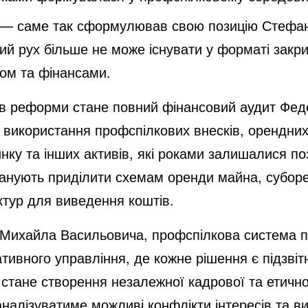
 — саме так сформулював свою позицію Стефа
й рух більше не може існувати у форматі закр
ном та фінансами.
в реформи стане повний фінансовий аудит Феде
 використання профспілкових внесків, орендних 
очинку та інших активів, які роками залишалися 
ланують приділити схемам оренди майна, субо
ктур для виведення коштів.
Михайла Васильовича, профспілкова система п
ивного управління, де кожне рішення є підзвіт
ане створення незалежної кадрової та етичної 
 аналізуватиме можливі конфлікти інтересів та в