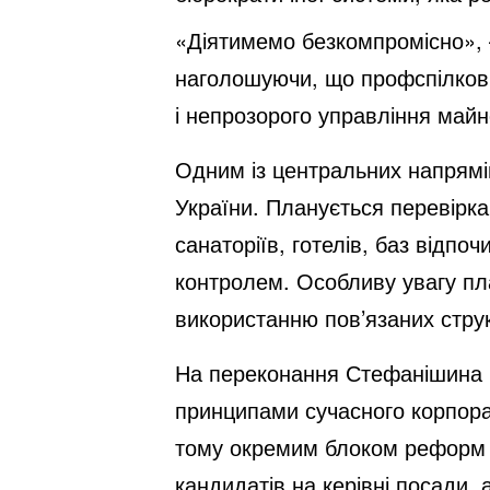
«Діятимемо безкомпромісно»,
наголошуючи, що профспілкови
і непрозорого управління май
Одним із центральних напрямі
України. Планується перевірка
санаторіїв, готелів, баз відп
контролем. Особливу увагу п
використанню пов’язаних стру
На переконання Стефанішина 
принципами сучасного корпорат
тому окремим блоком реформ ст
кандидатів на керівні посади,