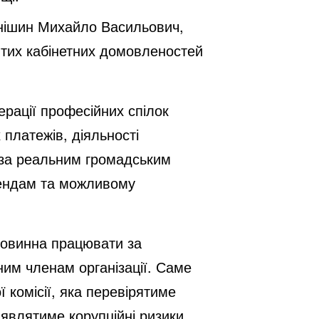
нішин Михайло Васильович,
итих кабінетних домовленостей
рації професійних спілок
платежів, діяльності
поза реальним громадським
рендам та можливому
овинна працювати за
ним членам організації. Саме
комісії, яка перевірятиме
иявлятиме корупційні ризики.