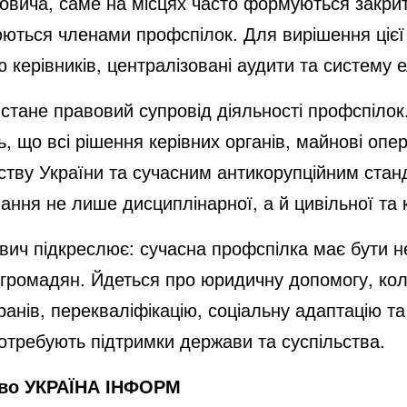
ича, саме на місцях часто формуються закриті
ються членами профспілок. Для вирішення ціє
 керівників, централізовані аудити та систему 
ане правовий супровід діяльності профспілок.
, що всі рішення керівних органів, майнові опер
вству України та сучасним антикорупційним ста
ння не лише дисциплінарної, а й цивільної та к
ич підкреслює: сучасна профспілка має бути н
громадян. Йдеться про юридичну допомогу, коле
ранів, перекваліфікацію, соціальну адаптацію т
отребують підтримки держави та суспільства.
тво УКРАЇНА ІНФОРМ