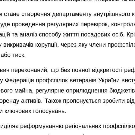
стане створення департаменту внутрішнього к
буде проведення регулярних перевірок, контрол
цій та аналіз способу життя посадових осіб. Крі
викривачів корупції, через яку члени профспіл
або тиск.
ич переконаний, що без повної відкритості ре
 Федерація профспілок ветеранів України висту
вого майна, регулярне оприлюднення бюджетів,
 оренду активів. Також пропонується зробити ві
ти ключових голосувань.
иділяє реформуванню регіональних профспілко