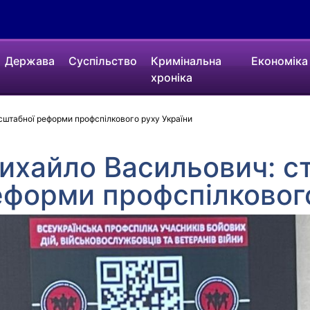
Держава
Суспільство
Кримінальна
Економіка
хроніка
штабної реформи профспілкового руху України
ихайло Васильович: с
форми профспілкового