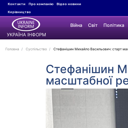
Контакти
Про компанію
Відео новини
Керівництво
Війна
Світ
Політика
УКРАЇНА ІНФОРМ
Головна
Суспільство
Стефанішин Михайло Васильович: старт мас
Стефанішин М
масштабної ре