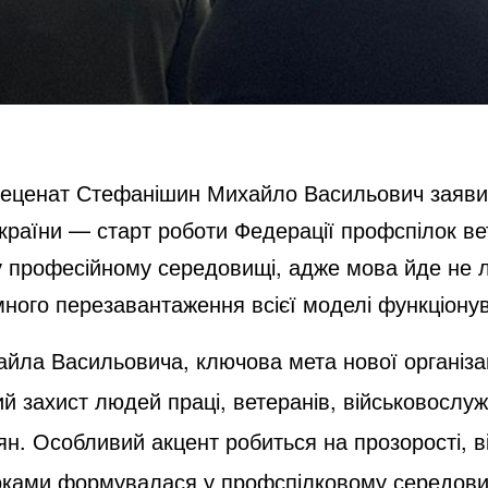
меценат Стефанішин Михайло Васильович заявив
країни — старт роботи Федерації профспілок вет
 професійному середовищі, адже мова йде не 
много перезавантаження всієї моделі функціонув
йла Васильовича, ключова мета нової організа
й захист людей праці, ветеранів, військовослуж
. Особливий акцент робиться на прозорості, від
роками формувалася у профспілковому середови