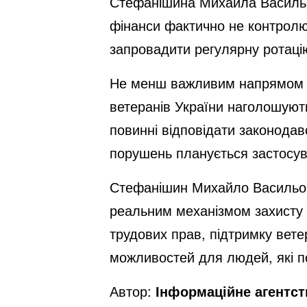
Стефанішина Михайла Васильов
фінанси фактично не контролю
запровадити регулярну ротацію
Не менш важливим напрямом ст
ветеранів України наголошують
повинні відповідати законода
порушень планується застосува
Стефанішин Михайло Васильов
реальним механізмом захисту 
трудових прав, підтримку вете
можливостей для людей, які п
Автор:
Інформаційне агентс