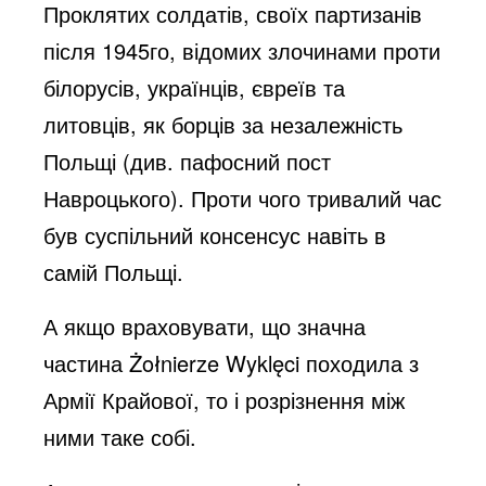
Проклятих солдатів, своїх партизанів
після 1945го, відомих злочинами проти
білорусів, українців, євреїв та
литовців, як борців за незалежність
Польщі (див. пафосний пост
Навроцького). Проти чого тривалий час
був суспільний консенсус навіть в
самій Польщі.
А якщо враховувати, що значна
частина Żołnierze Wyklęci походила з
Армії Крайової, то і розрізнення між
ними таке собі.