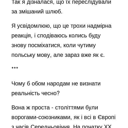
Так я дізналася, що їх переслідували
за змішаний шлюб.
Я усвідомлюю, що це трохи надмірна
реакція, і сподіваюсь колись буду
знову посміхатися, коли чутиму
польську мову, але зараз вже як є.
***
Чому б обом народам не визнати
реальність чесно?
Вона ж проста - століттями були
ворогами-союзниками, як і всі в Європі
з часів Середньовіччя. На початку ХХ