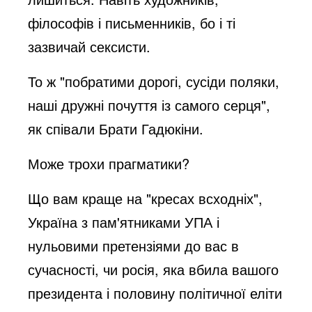
філософів і письменників, бо і ті
зазвичай сексисти.
То ж "побратими дорогі, сусіди поляки,
наші дружні почуття із самого серця",
як співали Брати Гадюкіни.
Може трохи прагматики?
Що вам краще на "кресах всходніх",
Україна з пам'ятниками УПА і
нульовими претензіями до вас в
сучасності, чи росія, яка вбила вашого
президента і половину політичної еліти