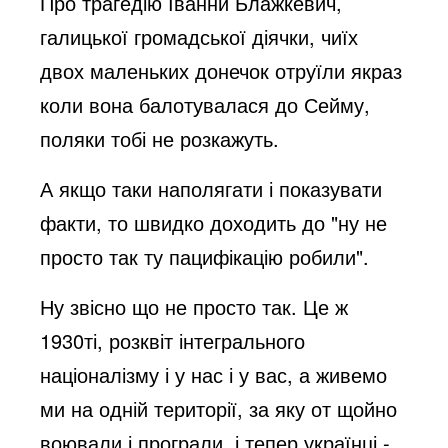
Про трагедію Іванни Блажкевич,
галицької громадської діячки, чиїх
двох маленьких донечок отруїли якраз
коли вона балотувалася до Сейму,
поляки тобі не розкажуть.
А якщо таки наполягати і показувати
факти, то швидко доходить до "ну не
просто так ту пацифікацію робили".
Ну звісно що не просто так. Це ж
1930ті, розквіт інтегрального
націоналізму і у нас і у вас, а живемо
ми на одній території, за яку от щойно
воювали і програли, і тепер українці -