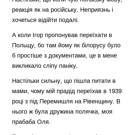
реакція як на російську. Неприязнь і
хочеться відійти подалі.
А коли Ігор пропонував переїхати в
Польщу, бо там йому як білорусу було
б простіше з документами, це в мене
викликало сліпу паніку.
Настільки сильну, що пішла питати в
мами, чому мій прадід переїхав в 1939
році з під Перемишля на Рівенщину. В
нього ж була дружина полячка, моя
прабаба Оля.