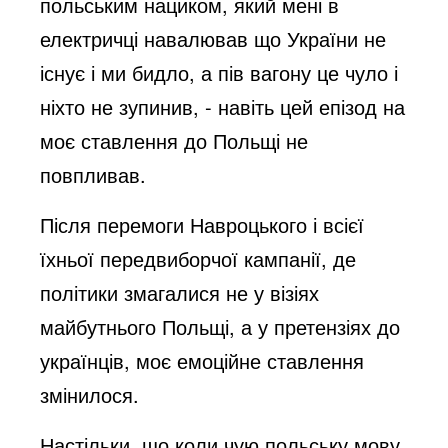
польським нациком, який мені в
електричці навалював що України не
існує і ми бидло, а пів вагону це чуло і
ніхто не зупинив, - навіть цей епізод на
моє ставлення до Польщі не
повпливав.
Після перемоги Навроцького і всієї
їхньої передвиборчої кампанії, де
політики змагалися не у візіях
майбутнього Польщі, а у претензіях до
українців, моє емоційне ставлення
змінилося.
Настільки, що коли чую польську мову,