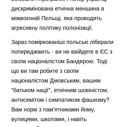
дискримінована етнічна меншина в
міжвоєнній Польщі, яка проводить
агресивну політику полонізації.
Зараз поміркованіші польські ліберали
попереджають - ви не ввійдете в ЄС з
своїм націоналістом Бандерою. Тоді
що ви там робите з своїм
націоналістом Дмовським, вашим
"батьком нації", етнічним шовіністом,
антисемітом і симпатиком фашизму?
Вам норм з пам'ятниками йому,
вулицями, школами, і навіть