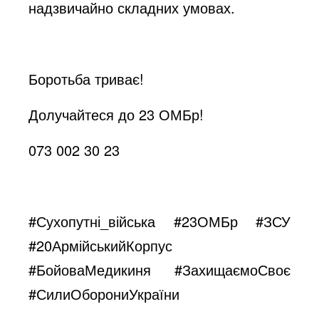
надзвичайно складних умовах.
Боротьба триває!
Долучайтеся до 23 ОМБр!
073 002 30 23
#Сухопутні_війська #23ОМБр #ЗСУ
#20АрмійськийКорпус
#БойоваМедикиня #ЗахищаємоСвоє
#СилиОборониУкраїни