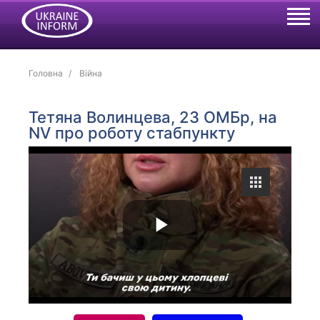
Головна
Війна
Тетяна Волинцева, 23 ОМБр, на
NV про роботу стабпункту
P
l