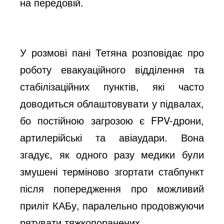
o
на передовій.
У розмові пані Тетяна розповідає про
роботу евакуаційного відділення та
стабілізаційних пунктів, які часто
доводиться облаштовувати у підвалах,
бо постійною загрозою є FPV-дрони,
артилерійські та авіаудари. Вона
згадує, як одного разу медики були
змушені терміново згортати стабпункт
після попередження про можливий
приліт КАБу, паралельно продовжуючи
рятувати тяжкопоранених.