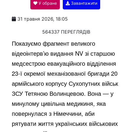
У обране
Завантажити
a
31 травня 2026, 18:05
y
564337 ПЕРЕГЛЯДІВ
Показуємо фрагмент великого
V
відеоінтерв’ю видання NV зі старшою
медсестрою евакуаційного відділення
i
23-ї окремої механізованої бригади 20
армійського корпусу Сухопутних військ
d
ЗСУ Тетяною Волинцевою. Вона — у
минулому цивільна медикиня, яка
e
повернулася з Німеччини, аби
рятувати життя українських військових