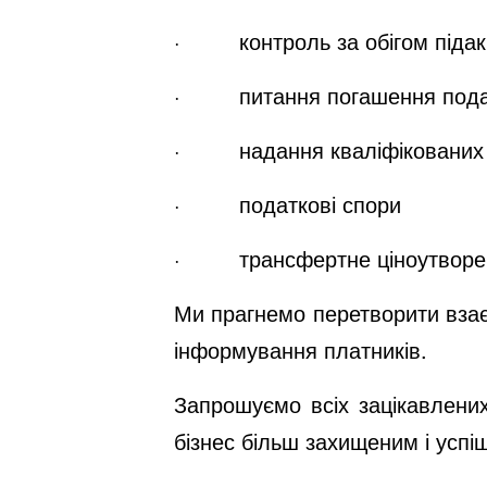
· контроль за обігом підакц
· питання погашення подат
· надання кваліфікованих е
· податкові спори
· трансфертне ціноутворе
Ми прагнемо перетворити взає
інформування платників.
Запрошуємо всіх зацікавлених
бізнес більш захищеним і успі