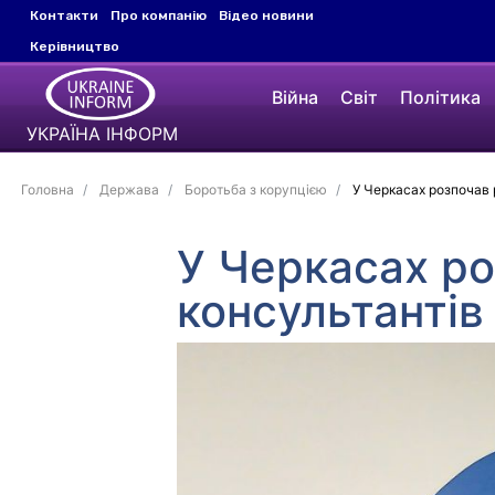
Контакти
Про компанію
Відео новини
Керівництво
Війна
Світ
Політика
УКРАЇНА ІНФОРМ
Головна
Держава
Боротьба з корупцією
У Черкасах розпочав 
У Черкасах ро
консультантів