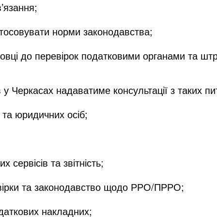
’язання;
стосовувати норми законодавства;
товці до перевірок податковими органами та шт
 у Черкасах надаватиме консультації з таких пи
а юридичних осіб;
ервісів та звітність;
рки та законодавство щодо РРО/ПРРО;
аткових накладних;