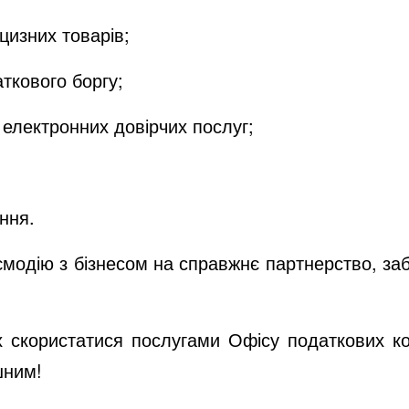
изних товарів;
кового боргу;
лектронних довірчих послуг;
ння.
модію з бізнесом на справжнє партнерство, за
 скористатися послугами Офісу податкових ко
шним!