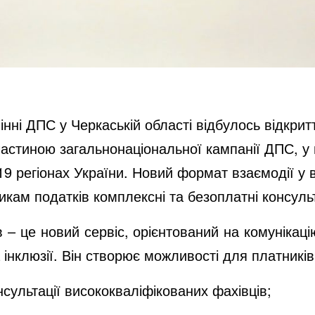
нні ДПС у Черкаській області відбулось відкри
 частиною загальнонаціональної кампанії ДПС, у 
 регіонах України. Новий формат взаємодії у в
кам податків комплексні та безоплатні консульт
в – це новий сервіс, орієнтований на комунікац
інклюзії. Він створює можливості для платників
нсультації висококваліфікованих фахівців;