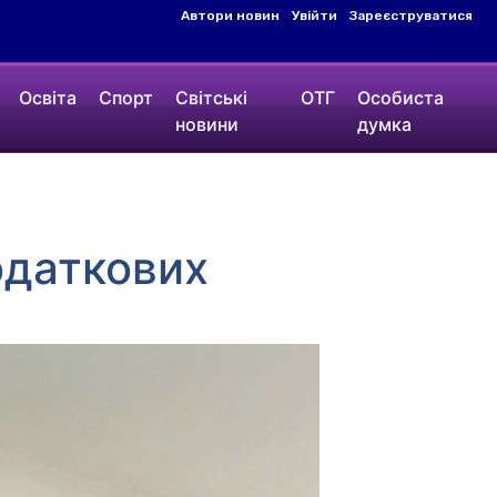
Автори новин
Увійти
Зареєструватися
Освіта
Спорт
Світські
ОТГ
Особиста
новини
думка
одаткових