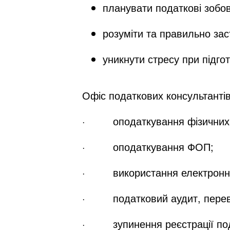
планувати податкові зобов
розуміти та правильно за
уникнути стресу при підго
Офіс податкових консультантів
· оподаткування фізичних т
· оподаткування ФОП;
· використання електронних с
· податковий аудит, переві
· зупинення реєстрації под