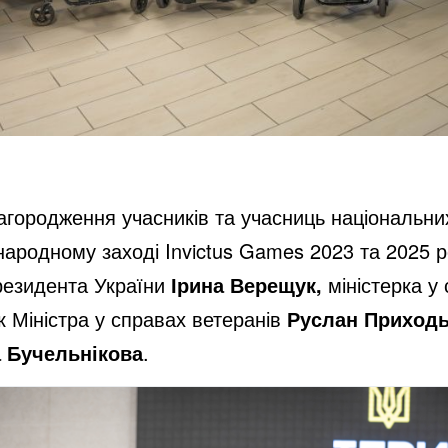
агородження учасників та учасниць національних 
родному заході Invictus Games 2023 та 2025 ро
резидента України
Ірина Верещук,
міністерка у
к Міністра у справах ветеранів
Руслан Приход
а Бучельнікова
.