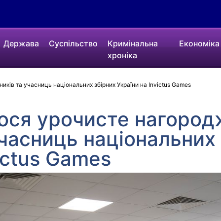
Держава
Суспільство
Кримінальна
Економіка
хроніка
иків та учасниць національних збірних України на Invictus Games
лося урочисте нагоро
учасниць національних
ictus Games