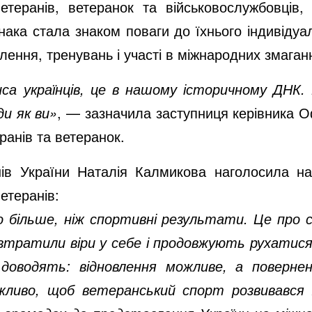
етеранів, ветеранок та військовослужбовців,
знака стала знаком поваги до їхнього індивіду
ення, тренувань і участі в міжнародних змаган
са українців, це в нашому історичному ДНК. Н
ди як ви»
, — зазначила заступниця керівника О
ранів та ветеранок.
нів України Наталія Калмикова наголосила на
етеранів:
 більше, ніж спортивні результати. Це про с
тратили віри у себе і продовжують рухатися 
 доводять: відновлення можливе, а повер
жливо, щоб ветеранський спорт розвивався