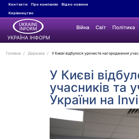
Контакти
Про компанію
Відео новини
Керівництво
Війна
Світ
Політика
УКРАЇНА ІНФОРМ
Головна
Держава
У Києві відбулося урочисте нагородження учасн
У Києві відбу
учасників та 
України на Inv