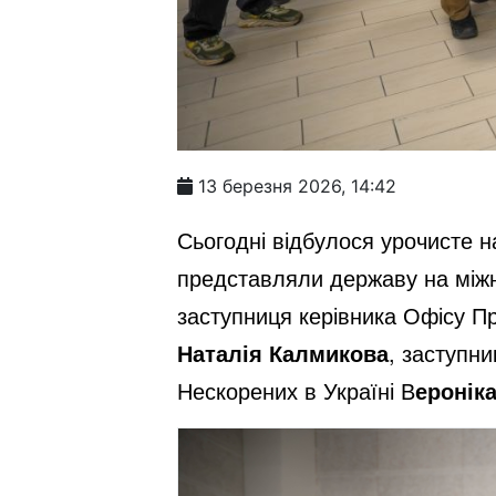
13 березня 2026, 14:42
Сьогодні відбулося урочисте н
представляли державу на міжна
заступниця керівника Офісу П
Наталія Калмикова
, заступни
Нескорених в Україні В
еронік